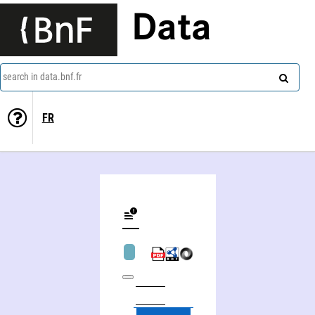
Data
search in data.bnf.fr
FR