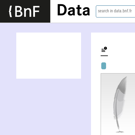
Data
search in data.bnf.fr