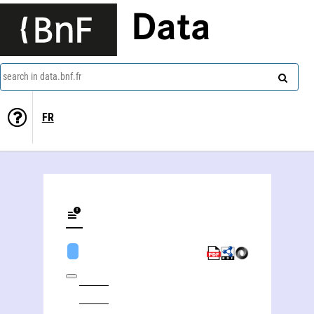
Data
search in data.bnf.fr
FR