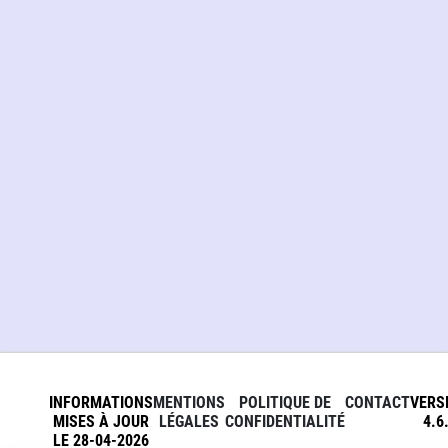
INFORMATIONS
MENTIONS
POLITIQUE DE
CONTACT
VERS
MISES À JOUR
LÉGALES
CONFIDENTIALITÉ
4.6
LE 28-04-2026