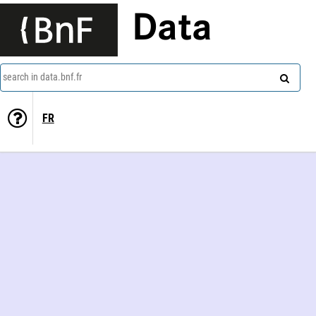
Data
search in data.bnf.fr
FR