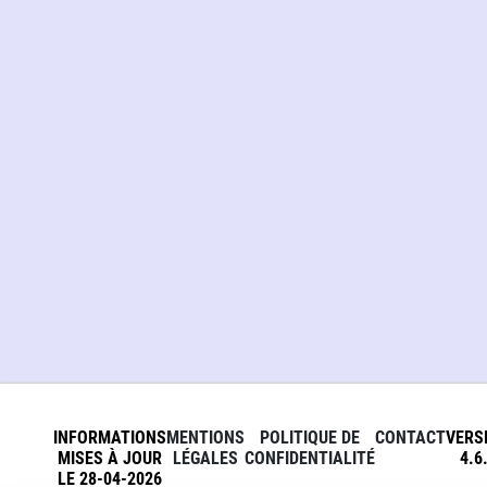
INFORMATIONS
MENTIONS
POLITIQUE DE
CONTACT
VERS
MISES À JOUR
LÉGALES
CONFIDENTIALITÉ
4.6
LE 28-04-2026