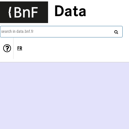
Data
search in data.bnf.fr
FR