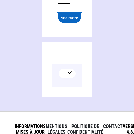
see more
INFORMATIONS
MENTIONS
POLITIQUE DE
CONTACT
VERS
MISES À JOUR
LÉGALES
CONFIDENTIALITÉ
4.6