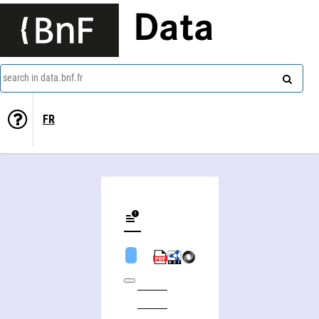
Data
search in data.bnf.fr
FR