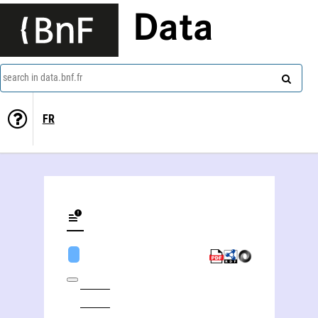
Data
search in data.bnf.fr
FR