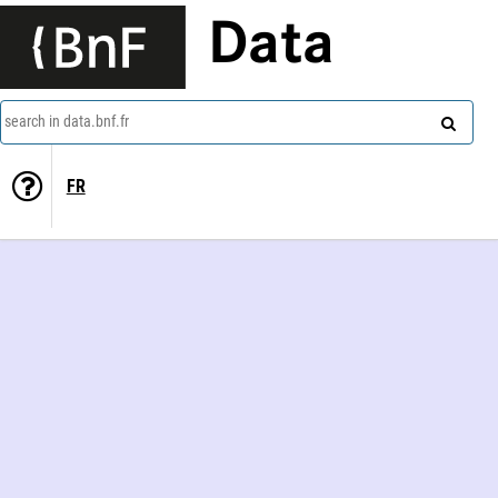
Data
search in data.bnf.fr
FR