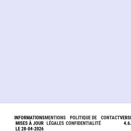
INFORMATIONS
MENTIONS
POLITIQUE DE
CONTACT
VERS
MISES À JOUR
LÉGALES
CONFIDENTIALITÉ
4.6
LE 28-04-2026