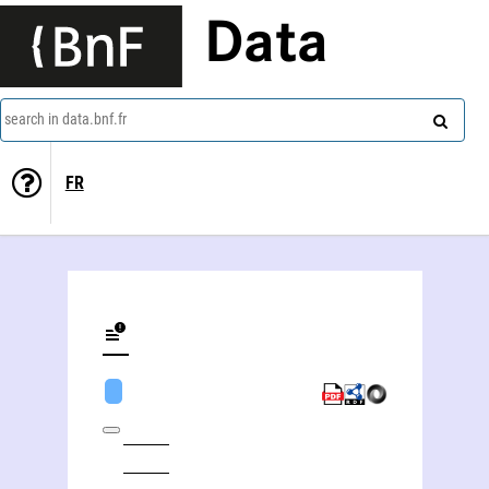
Data
search in data.bnf.fr
FR