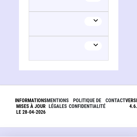
Stanislas Czabanick
INFORMATIONS
MENTIONS
POLITIQUE DE
CONTACT
VERS
MISES À JOUR
LÉGALES
CONFIDENTIALITÉ
4.6
LE 28-04-2026