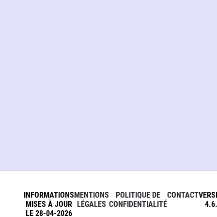
INFORMATIONS
MENTIONS
POLITIQUE DE
CONTACT
VERS
MISES À JOUR
LÉGALES
CONFIDENTIALITÉ
4.6
LE 28-04-2026