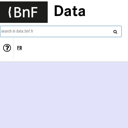
Data
search in data.bnf.fr
FR