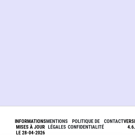
INFORMATIONS
MENTIONS
POLITIQUE DE
CONTACT
VERS
MISES À JOUR
LÉGALES
CONFIDENTIALITÉ
4.6
LE 28-04-2026