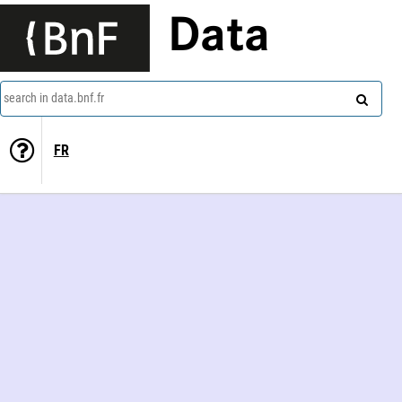
Data
search in data.bnf.fr
FR