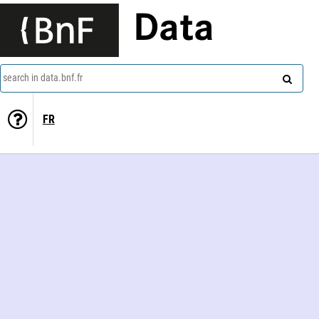
Data
search in data.bnf.fr
FR