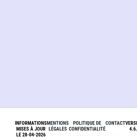
INFORMATIONS
MENTIONS
POLITIQUE DE
CONTACT
VERS
MISES À JOUR
LÉGALES
CONFIDENTIALITÉ
4.6
LE 28-04-2026