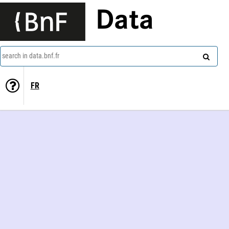
Data
search in data.bnf.fr
FR