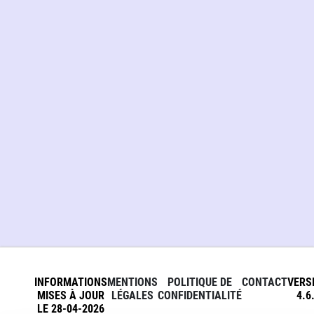
INFORMATIONS
MENTIONS
POLITIQUE DE
CONTACT
VERS
MISES À JOUR
LÉGALES
CONFIDENTIALITÉ
4.6
LE 28-04-2026