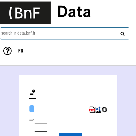
Data
search in data.bnf.fr
FR