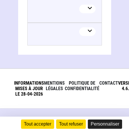
INFORMATIONS
MENTIONS
POLITIQUE DE
CONTACT
VERS
MISES À JOUR
LÉGALES
CONFIDENTIALITÉ
4.6
LE 28-04-2026
Tout accepter
Tout refuser
Personnaliser