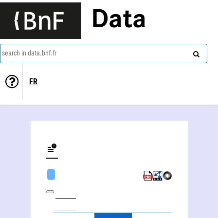
Data
search in data.bnf.fr
FR