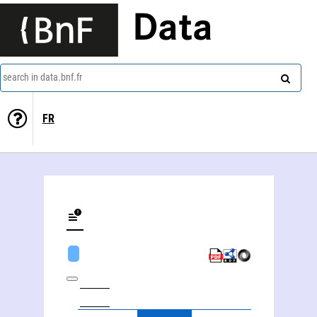
Data
search in data.bnf.fr
FR