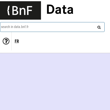
Data
search in data.bnf.fr
FR