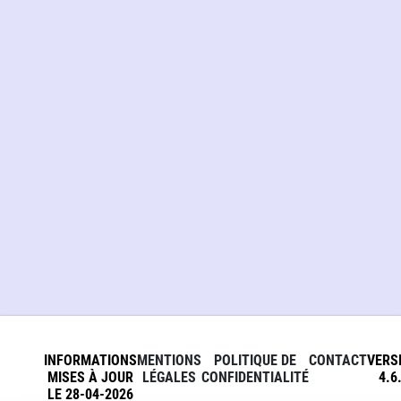
INFORMATIONS
MENTIONS
POLITIQUE DE
CONTACT
VERS
MISES À JOUR
LÉGALES
CONFIDENTIALITÉ
4.6
LE 28-04-2026