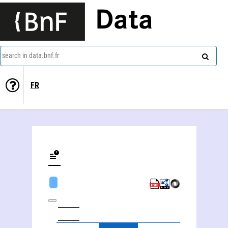
Data
search in data.bnf.fr
FR