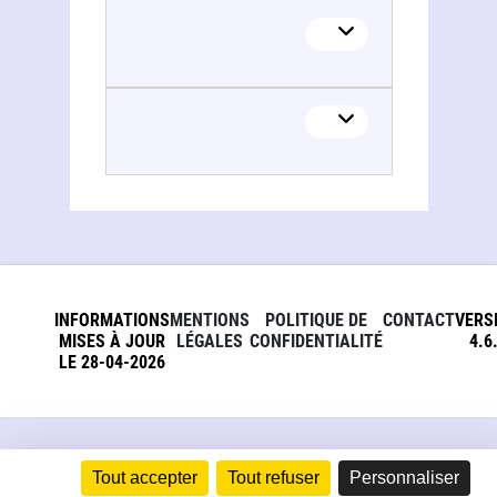
INFORMATIONS
MENTIONS
POLITIQUE DE
CONTACT
VERS
MISES À JOUR
LÉGALES
CONFIDENTIALITÉ
4.6
LE 28-04-2026
Tout accepter
Tout refuser
Personnaliser