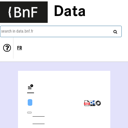
Data
search in data.bnf.fr
FR