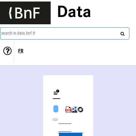
Data
search in data.bnf.fr
FR