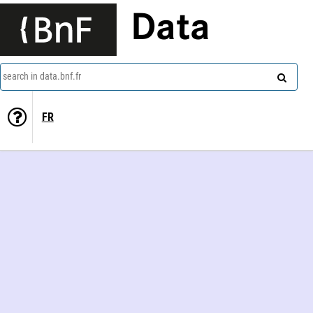
Data
search in data.bnf.fr
FR