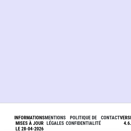
INFORMATIONS
MENTIONS
POLITIQUE DE
CONTACT
VERS
MISES À JOUR
LÉGALES
CONFIDENTIALITÉ
4.6
LE 28-04-2026