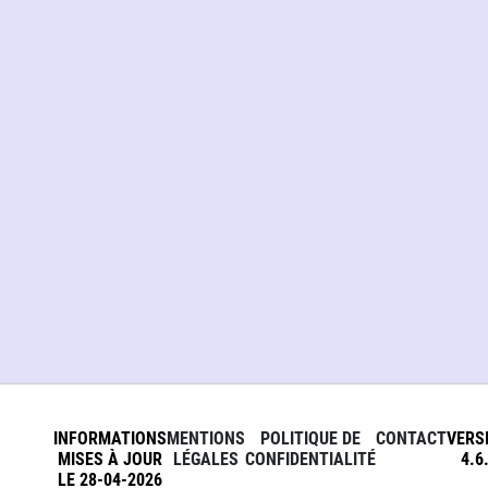
INFORMATIONS
MENTIONS
POLITIQUE DE
CONTACT
VERS
MISES À JOUR
LÉGALES
CONFIDENTIALITÉ
4.6
LE 28-04-2026