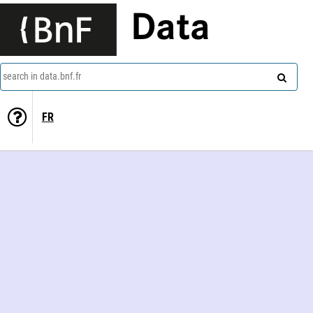
Data
search in data.bnf.fr
FR