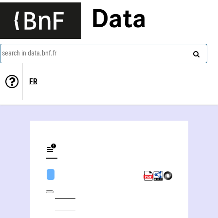
Data
search in data.bnf.fr
FR