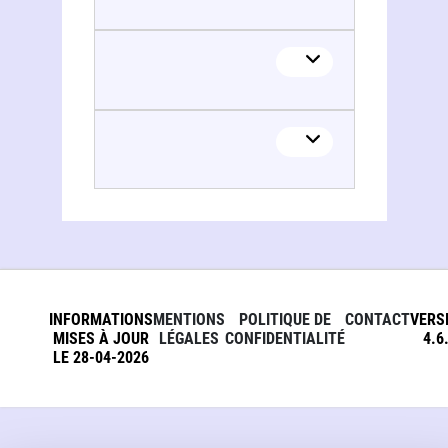
INFORMATIONS
MENTIONS
POLITIQUE DE
CONTACT
VERS
MISES À JOUR
LÉGALES
CONFIDENTIALITÉ
4.6
LE 28-04-2026