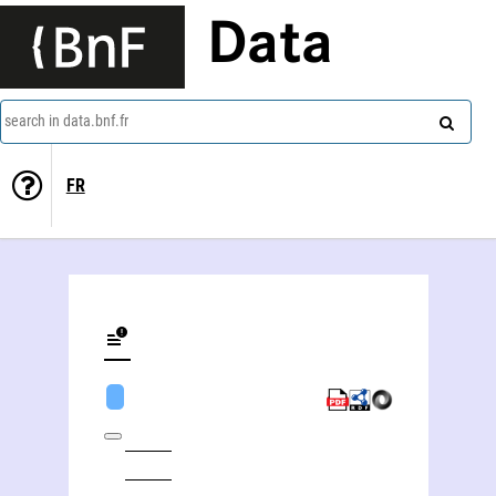
Data
search in data.bnf.fr
FR