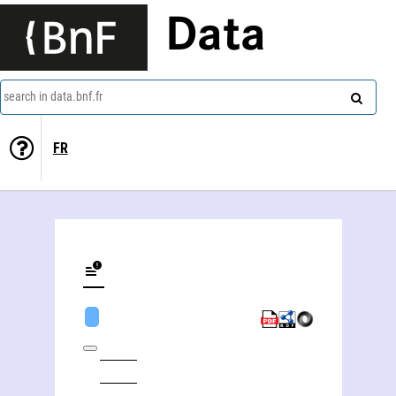
Data
search in data.bnf.fr
FR