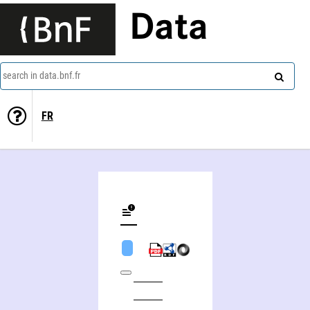
Data
search in data.bnf.fr
FR