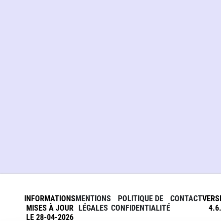
INFORMATIONS
MENTIONS
POLITIQUE DE
CONTACT
VERS
MISES À JOUR
LÉGALES
CONFIDENTIALITÉ
4.6
LE 28-04-2026