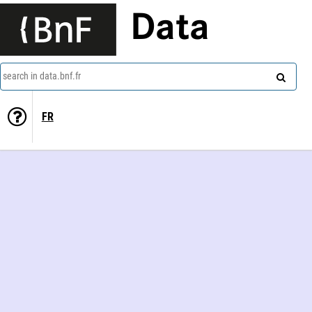
Data
search in data.bnf.fr
FR