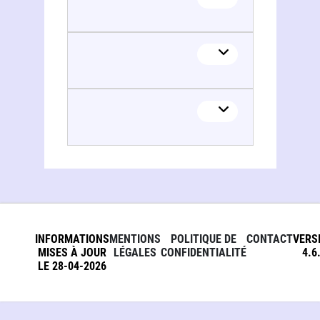
INFORMATIONS
MENTIONS
POLITIQUE DE
CONTACT
VERS
MISES À JOUR
LÉGALES
CONFIDENTIALITÉ
4.6
LE 28-04-2026