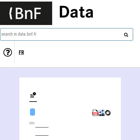
Data
search in data.bnf.fr
FR