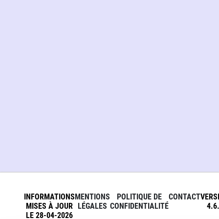
INFORMATIONS
MENTIONS
POLITIQUE DE
CONTACT
VERS
MISES À JOUR
LÉGALES
CONFIDENTIALITÉ
4.6
LE 28-04-2026