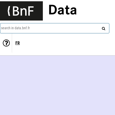
Data
search in data.bnf.fr
FR