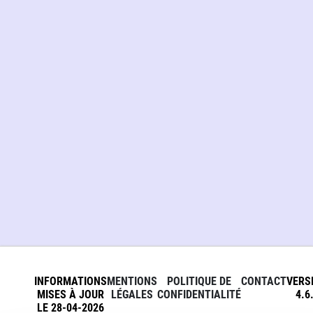
INFORMATIONS
MENTIONS
POLITIQUE DE
CONTACT
VERS
MISES À JOUR
LÉGALES
CONFIDENTIALITÉ
4.6
LE 28-04-2026