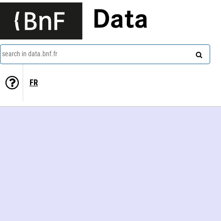
Data
search in data.bnf.fr
FR