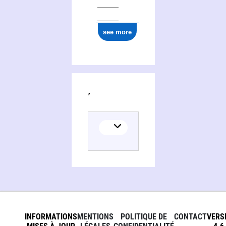
see more
Activities of Natalʹâ Orlova
INFORMATIONS
MENTIONS
POLITIQUE DE
CONTACT
VERS