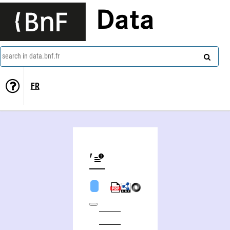
Data
search in data.bnf.fr
FR
Natalʹâ Orlova