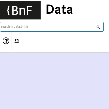
Data
search in data.bnf.fr
FR