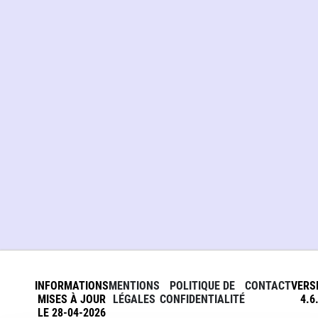
INFORMATIONS
MENTIONS
POLITIQUE DE
CONTACT
VERS
MISES À JOUR
LÉGALES
CONFIDENTIALITÉ
4.6
LE 28-04-2026