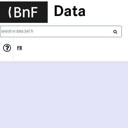
Data
search in data.bnf.fr
FR