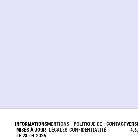
INFORMATIONS
MENTIONS
POLITIQUE DE
CONTACT
VERS
MISES À JOUR
LÉGALES
CONFIDENTIALITÉ
4.6
LE 28-04-2026