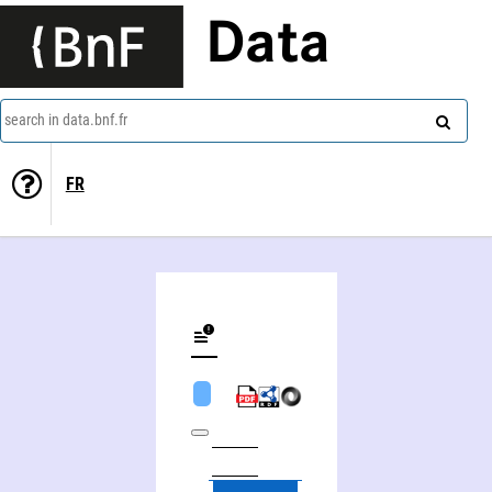
Data
search in data.bnf.fr
FR