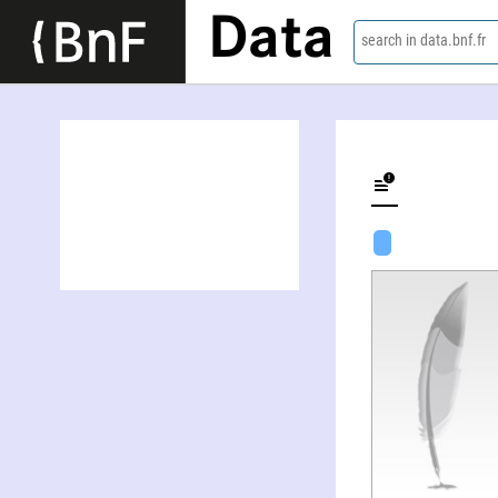
Data
search in data.bnf.fr