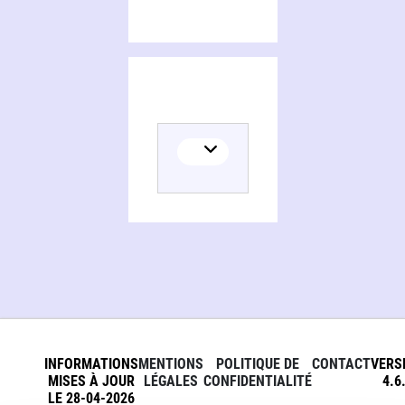
INFORMATIONS
MENTIONS
POLITIQUE DE
CONTACT
VERS
MISES À JOUR
LÉGALES
CONFIDENTIALITÉ
4.6
LE 28-04-2026