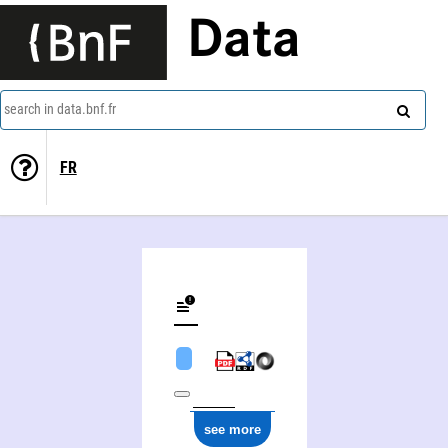
Data
search in data.bnf.fr
FR
see more