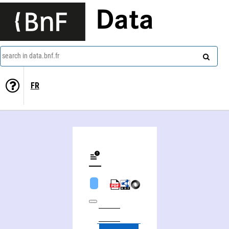
Data
search in data.bnf.fr
FR