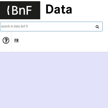
Data
search in data.bnf.fr
FR