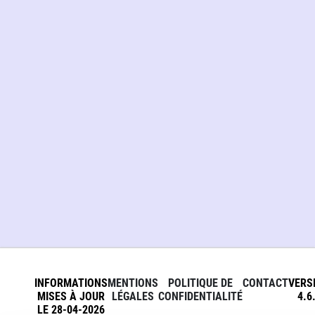
INFORMATIONS
MENTIONS
POLITIQUE DE
CONTACT
VERS
MISES À JOUR
LÉGALES
CONFIDENTIALITÉ
4.6
LE 28-04-2026