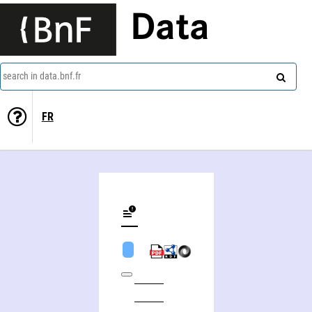
Data
search in data.bnf.fr
FR