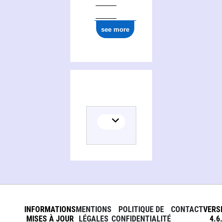
see more
INFORMATIONS
MENTIONS
POLITIQUE DE
CONTACT
VERS
MISES À JOUR
LÉGALES
CONFIDENTIALITÉ
4.6