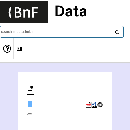
Data
search in data.bnf.fr
FR