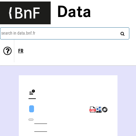
Data
search in data.bnf.fr
FR