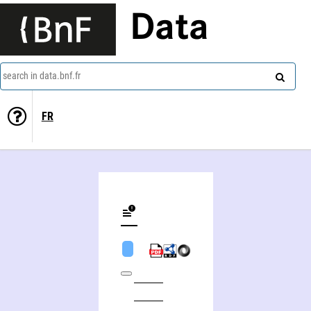
Data
search in data.bnf.fr
FR