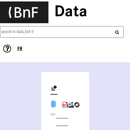
Data
search in data.bnf.fr
FR