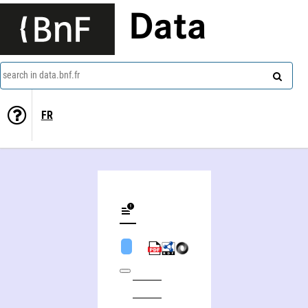
Data
search in data.bnf.fr
FR