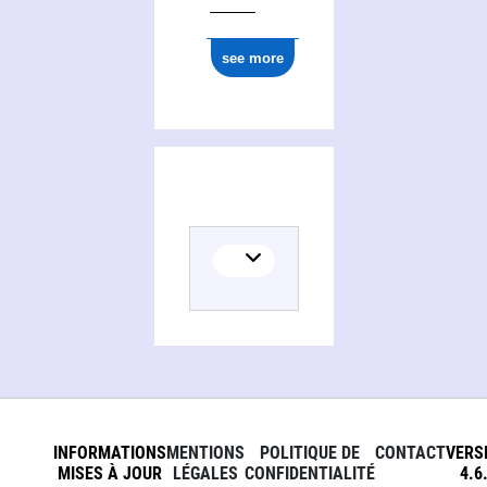
see more
INFORMATIONS
MENTIONS
POLITIQUE DE
CONTACT
VERS
MISES À JOUR
LÉGALES
CONFIDENTIALITÉ
4.6