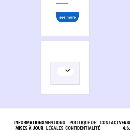
see more
INFORMATIONS
MENTIONS
POLITIQUE DE
CONTACT
VERS
MISES À JOUR
LÉGALES
CONFIDENTIALITÉ
4.6