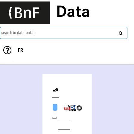
Data
search in data.bnf.fr
FR