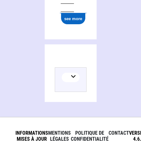
see more
INFORMATIONS
MENTIONS
POLITIQUE DE
CONTACT
VERS
MISES À JOUR
LÉGALES
CONFIDENTIALITÉ
4.6