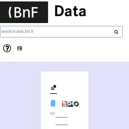
Data
search in data.bnf.fr
FR