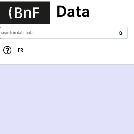
Data
search in data.bnf.fr
FR