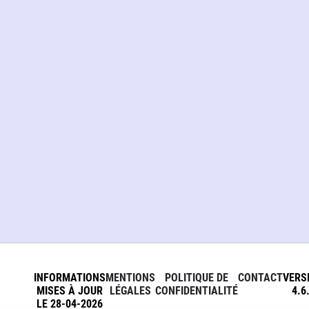
INFORMATIONS
MENTIONS
POLITIQUE DE
CONTACT
VERS
MISES À JOUR
LÉGALES
CONFIDENTIALITÉ
4.6
LE 28-04-2026