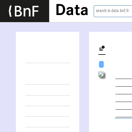
Data
search in data.bnf.fr