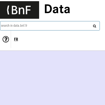
Data
search in data.bnf.fr
FR