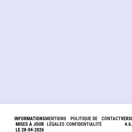
INFORMATIONS
MENTIONS
POLITIQUE DE
CONTACT
VERS
MISES À JOUR
LÉGALES
CONFIDENTIALITÉ
4.6
LE 28-04-2026