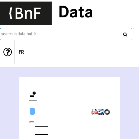
Data
search in data.bnf.fr
FR